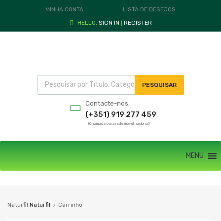
MINHA CONTA
LISTA DE DESEJOS
HELLO.
SIGN IN
REGISTER
|
PESQUISAR
Contacte-nos:
(+351) 919 277 459
(Chamada para rede móvel nacional)
MENU
Naturfil
Naturfil
Carrinho