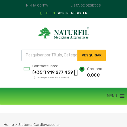
MINHA CONTA
LISTA DE DESEJOS
HELLO.
SIGN IN
REGISTER
|
PESQUISAR
Contacte-nos:
Carrinho
0
(+351) 919 277 459
0.00
€
(Chamada para rede móvel nacional)
MENU
Home
Sistema Cardiovascular