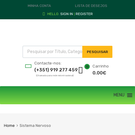
MINHA CONTA
LISTA DE DESEJOS
HELLO.
SIGN IN
REGISTER
|
PESQUISAR
Contacte-nos:
Carrinho
0
(+351) 919 277 459
0.00
€
(Chamada para rede móvel nacional)
MENU
Home
Sistema Nervoso