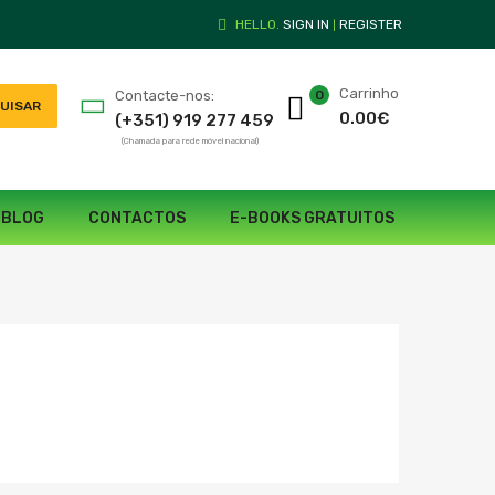
HELLO.
SIGN IN
REGISTER
|
Carrinho
Contacte-nos:
0
UISAR
0.00
€
(+351) 919 277 459
(Chamada para rede móvel nacional)
BLOG
CONTACTOS
E-BOOKS GRATUITOS