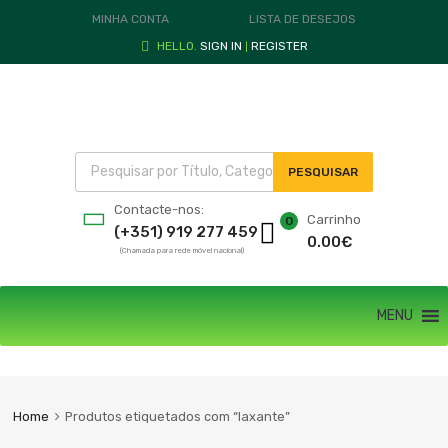
MINHA CONTA
LISTA DE DESEJOS
HELLO.
SIGN IN
REGISTER
|
PESQUISAR
Contacte-nos:
Carrinho
0
(+351) 919 277 459
0.00
€
(Chamada para rede móvel nacional)
MENU
Home
Produtos etiquetados com “laxante”