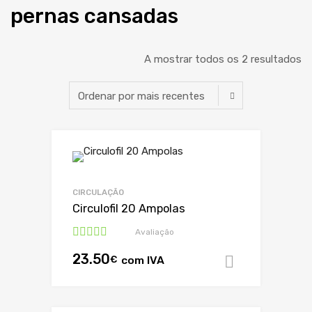
pernas cansadas
A mostrar todos os 2 resultados
CIRCULAÇÃO
Circulofil 20 Ampolas
Avaliação
Avaliação
23.50
5.00
de 5
€
com IVA
Adicionar