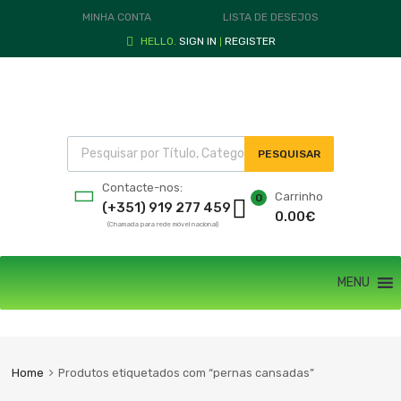
MINHA CONTA
LISTA DE DESEJOS
HELLO.
SIGN IN
REGISTER
|
PESQUISAR
Contacte-nos:
Carrinho
0
(+351) 919 277 459
0.00
€
(Chamada para rede móvel nacional)
MENU
Home
Produtos etiquetados com “pernas cansadas”