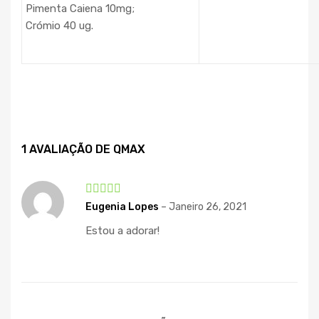
Pimenta Caiena 10mg;
Crómio 40 ug.
1 AVALIAÇÃO DE
QMAX
Avaliação
5
Eugenia Lopes
–
Janeiro 26, 2021
de 5
Estou a adorar!