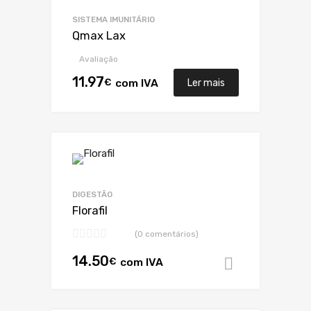
SISTEMA IMUNITÁRIO
Qmax Lax
Avaliação
11.97
€
com IVA
Ler mais
DIGESTÃO
Florafil
(0 comentários)
14.50
€
com IVA
Adicionar