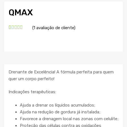
QMAX
(
1
avaliação de cliente)
Classificado
1
com
5.00
em 5 com
base em
classificação
de cliente
Drenante de Excelência! A fórmula perfeita para quem
quer um corpo perfeito!
Indicações terapêuticas:
Ajuda a drenar os líquidos acumulados;
Ajuda na redução de gordura já instalada;
Favorece a drenagem local nas zonas com celulite;
Proteção das células contra as oxidações