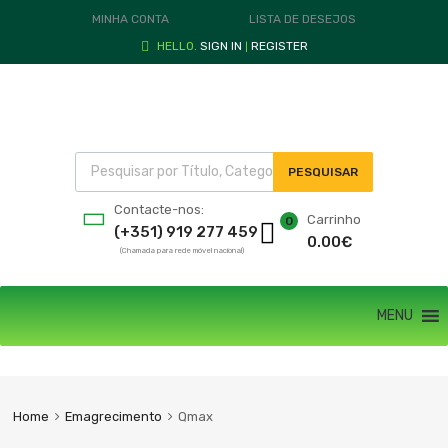
MINHA CONTA
LISTA DE DESEJOS
HELLO.
SIGN IN
REGISTER
|
PESQUISAR
Contacte-nos:
Carrinho
0
(+351) 919 277 459
0.00
€
(Chamada para rede móvel nacional)
MENU
Home
Emagrecimento
Qmax