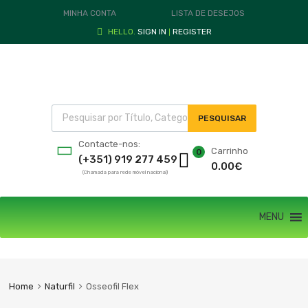
MINHA CONTA
LISTA DE DESEJOS
HELLO.
SIGN IN
REGISTER
|
PESQUISAR
Contacte-nos:
Carrinho
0
(+351) 919 277 459
0.00
€
(Chamada para rede móvel nacional)
MENU
Home
Naturfil
Osseofil Flex