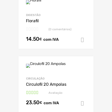
DIGESTÃO
Florafil
(0 comentários)
14.50
€
com IVA
Adicionar
CIRCULAÇÃO
Circulofil 20 Ampolas
Avaliação
Avaliação
23.50
5.00
de 5
€
com IVA
Adicionar