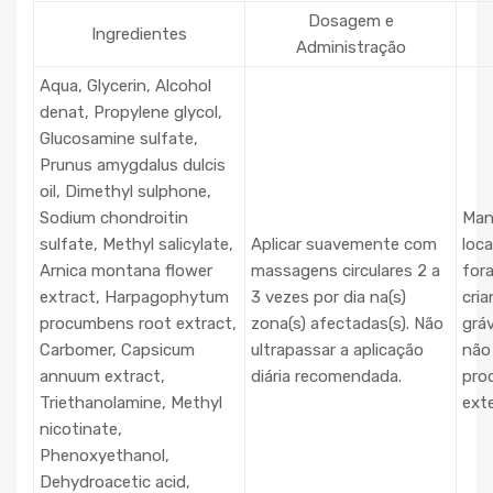
Dosagem e
Ingredientes
Administração
Aqua, Glycerin, Alcohol
denat, Propylene glycol,
Glucosamine sulfate,
Prunus amygdalus dulcis
oil, Dimethyl sulphone,
Sodium chondroitin
Man
sulfate, Methyl salicylate,
Aplicar suavemente com
loca
Arnica montana flower
massagens circulares 2 a
for
extract, Harpagophytum
3 vezes por dia na(s)
cria
procumbens root extract,
zona(s) afectadas(s). Não
grá
Carbomer, Capsicum
ultrapassar a aplicação
não
annuum extract,
diária recomendada.
pro
Triethanolamine, Methyl
ext
nicotinate,
Phenoxyethanol,
Dehydroacetic acid,