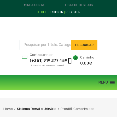
MINHA CONTA
LISTA DE DESEJOS
HELLO.
SIGN IN
REGISTER
|
PESQUISAR
Contacte-nos:
Carrinho
0
(+351) 919 277 459
0.00
€
(Chamada para rede móvel nacional)
MENU
Home
Sistema Renal e Urinário
Prostifil Comprimidos