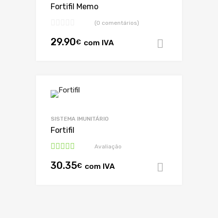
Fortifil Memo
(0 comentários)
29.90
€
com IVA
Adicionar
SISTEMA IMUNITÁRIO
Fortifil
Avaliação
Avaliação
30.35
5.00
de 5
€
com IVA
Adicionar