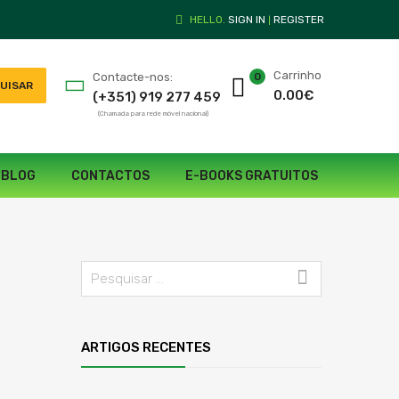
HELLO.
SIGN IN
REGISTER
|
Carrinho
Contacte-nos:
0
UISAR
0.00
€
(+351) 919 277 459
(Chamada para rede móvel nacional)
BLOG
CONTACTOS
E-BOOKS GRATUITOS
ARTIGOS RECENTES