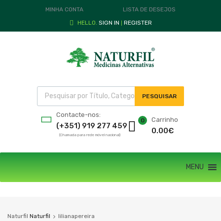
MINHA CONTA
LISTA DE DESEJOS
HELLO.
SIGN IN
REGISTER
|
PESQUISAR
Contacte-nos:
Carrinho
0
(+351) 919 277 459
0.00
€
(Chamada para rede móvel nacional)
MENU
Naturfil
Naturfil
lilianapereira