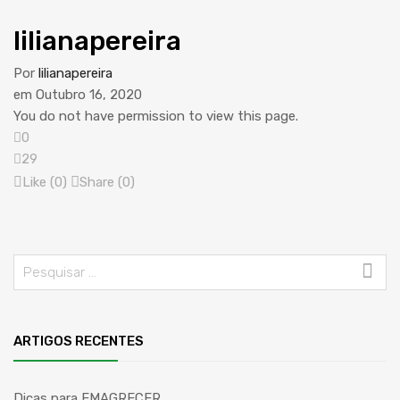
lilianapereira
Por
lilianapereira
em
Outubro 16, 2020
You do not have permission to view this page.
0
29
Like (
0
)
Share (0)
ARTIGOS RECENTES
Dicas para EMAGRECER