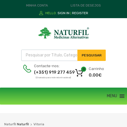
MINHA CONTA
LISTA DE DESEJOS
HELLO.
SIGN IN
REGISTER
|
PESQUISAR
Contacte-nos:
Carrinho
0
(+351) 919 277 459
0.00
€
(Chamada para rede móvel nacional)
MENU
Naturfil
Naturfil
Vitoria