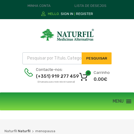
MINHA CONTA
LISTA DE DESEJOS
HELLO.
SIGN IN
REGISTER
|
PESQUISAR
Contacte-nos:
Carrinho
0
(+351) 919 277 459
0.00
€
(Chamada para rede móvel nacional)
MENU
Naturfil
Naturfil
menopausa