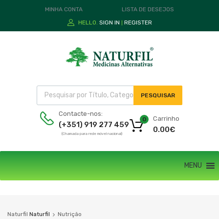
MINHA CONTA
LISTA DE DESEJOS
HELLO.
SIGN IN
REGISTER
|
PESQUISAR
Contacte-nos:
Carrinho
0
(+351) 919 277 459
0.00
€
(Chamada para rede móvel nacional)
MENU
Naturfil
Naturfil
Nutrição